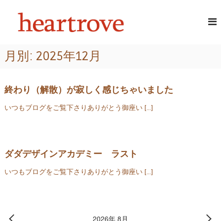
コ
頭
あ
ン
な
テ
皮
た
ン
・
の
ツ
髪
髪
月別: 2025年12月
へ
に
質
ス
ツ
を
ヤ
キ
改
と
ッ
終わり（解散）が寂しく感じちゃいました
潤
善
プ
い
いつもブログをご覧下さりありがとう御座い […]
す
が
る
よ
み
美
が
容
え
ダダデザインアカデミー ラスト
室
る
｜
いつもブログをご覧下さりありがとう御座い […]
ハ
ー
ト
ロ
2026年 8月