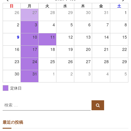
ー
日
月
火
水
木
金
土
ヴ
26
27
28
29
30
31
1
【
2
3
4
5
6
7
8
群
馬
9
10
11
12
13
14
15
県
高
16
17
18
19
20
21
22
崎
市
23
24
25
26
27
28
29
】
30
31
1
2
3
4
5
定休日
検
検
索
索
対
象
最近の投稿
: