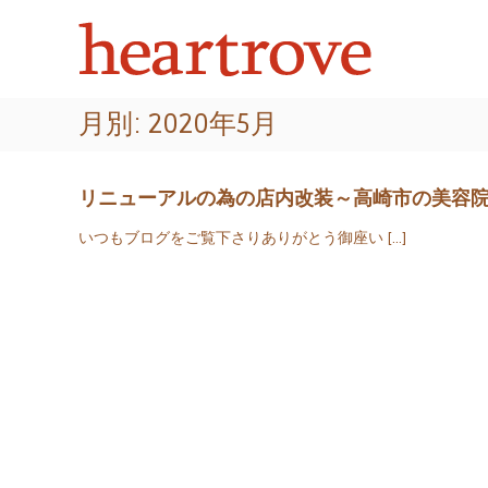
頭
コ
あ
ン
皮
な
テ
た
・
ン
の
髪
ツ
髪
質
月別: 2020年5月
へ
に
を
ス
ツ
改
キ
ヤ
善
ッ
と
リニューアルの為の店内改装～高崎市の美容
プ
す
潤
いつもブログをご覧下さりありがとう御座い […]
い
る
が
美
よ
容
み
室
が
｜
え
ハ
る
ー
ト
ロ
ー