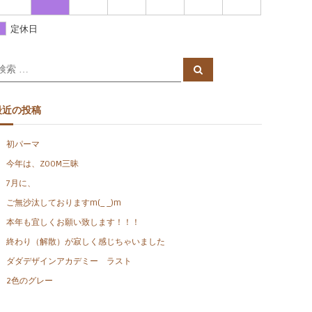
定休日
検
検
索
索
対
象
最近の投稿
初パーマ
今年は、ZOOM三昧
7月に、
ご無沙汰しておりますm(_ _)m
本年も宜しくお願い致します！！！
終わり（解散）が寂しく感じちゃいました
ダダデザインアカデミー ラスト
2色のグレー