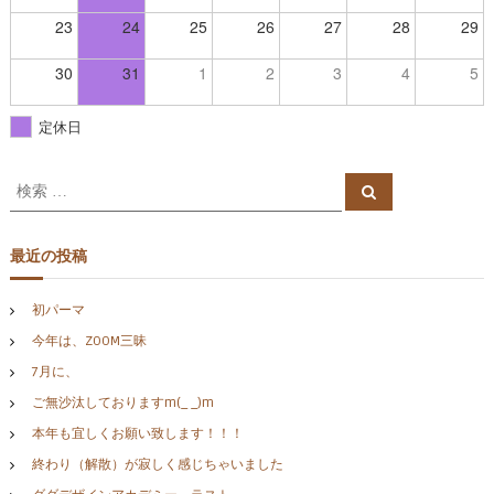
23
24
25
26
27
28
29
30
31
1
2
3
4
5
定休日
検
検
索
索
対
象
最近の投稿
:
初パーマ
今年は、ZOOM三昧
7月に、
ご無沙汰しておりますm(_ _)m
本年も宜しくお願い致します！！！
終わり（解散）が寂しく感じちゃいました