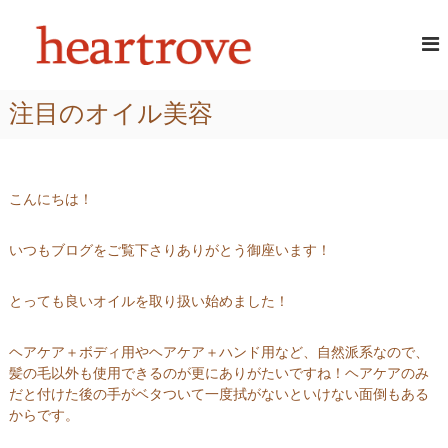
コ
頭
あ
ン
な
テ
皮
た
ン
・
の
ツ
髪
髪
注目のオイル美容
へ
に
質
ス
ツ
を
ヤ
キ
改
と
ッ
潤
善
プ
こんにちは！
い
す
が
る
よ
いつもブログをご覧下さりありがとう御座います！
み
美
が
容
え
とっても良いオイルを取り扱い始めました！
室
る
｜
ヘアケア＋ボディ用やヘアケア＋ハンド用など、自然派系なので、
ハ
髪の毛以外も使用できるのが更にありがたいですね！ヘアケアのみ
ー
だと付けた後の手がベタついて一度拭がないといけない面倒もある
ト
からです。
ロ