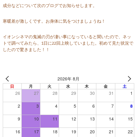
ー
成分などについて次のブログでお知らせします。
ヴ
【
寒暖差が激しくです。お身体に気をつけましょうね！
群
馬
イオンシネマの鬼滅の刃が凄い事になっていると聞いたので、ネッ
県
トで調べてみたら、1日に22回上映していました。初めて見た状況で
高
したので驚きました！！
崎
市
】
2026年 8月
日
月
火
水
木
金
土
26
27
28
29
30
31
1
2
3
4
5
6
7
8
9
10
11
12
13
14
15
16
17
18
19
20
21
22