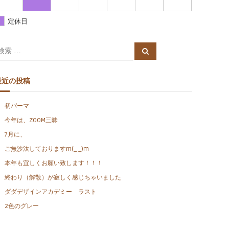
定休日
検
検
索
索
対
象
最近の投稿
初パーマ
今年は、ZOOM三昧
7月に、
ご無沙汰しておりますm(_ _)m
本年も宜しくお願い致します！！！
終わり（解散）が寂しく感じちゃいました
ダダデザインアカデミー ラスト
2色のグレー