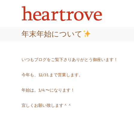
頭
コ
あ
ン
皮
な
テ
た
・
ン
の
髪
ツ
髪
質
年末年始について
へ
に
を
ス
ツ
改
キ
ヤ
善
ッ
と
プ
いつもブログをご覧下さりありがとう御座います！
す
潤
い
る
が
美
今年も、12/31.まで営業します。
よ
容
み
室
年始は。1/4.〜になります！
が
｜
え
ハ
る
宜しくお願い致します＾＾
ー
ト
ロ
ー