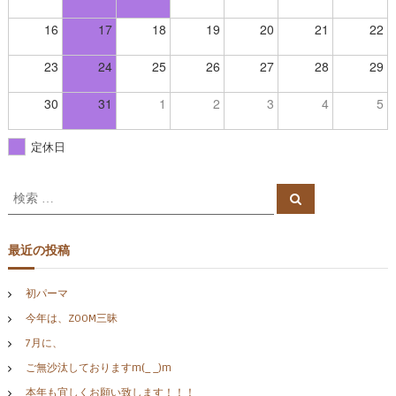
16
17
18
19
20
21
22
23
24
25
26
27
28
29
30
31
1
2
3
4
5
定休日
検
検
索
索
対
象
最近の投稿
:
初パーマ
今年は、ZOOM三昧
7月に、
ご無沙汰しておりますm(_ _)m
本年も宜しくお願い致します！！！