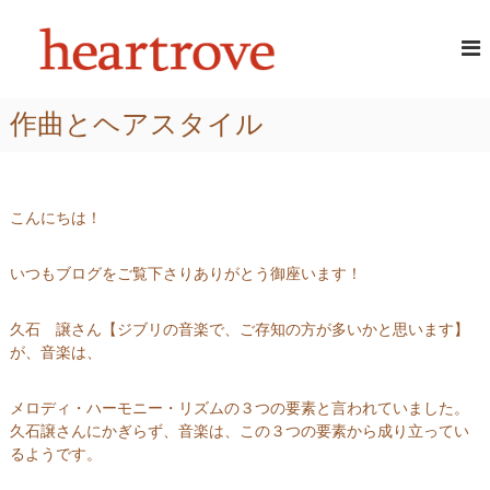
コ
頭
あ
ン
な
テ
皮
た
ン
・
の
ツ
髪
髪
作曲とヘアスタイル
へ
に
質
ス
ツ
を
ヤ
キ
改
と
ッ
潤
善
プ
こんにちは！
い
す
が
る
よ
いつもブログをご覧下さりありがとう御座います！
み
美
が
容
え
久石 譲さん【ジブリの音楽で、ご存知の方が多いかと思います】
室
る
が、音楽は、
｜
ハ
メロディ・ハーモニー・リズムの３つの要素と言われていました。
ー
久石譲さんにかぎらず、音楽は、この３つの要素から成り立ってい
ト
るようです。
ロ