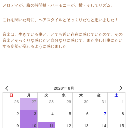
ー
メロディが、縦の時間軸・ハーモニーが、横・そしてリズム。
ヴ
【
これを聞いた時に、ヘアスタイルとそっくりだなと思いました！
群
馬
音楽は、生きている事と、とても近い存在に感じていたので、その
県
音楽とそっくりな感じだと自分なりに感じて、また少し仕事にたい
高
する姿勢が変わるように感じました
崎
市
】
2026年 8月
日
月
火
水
木
金
土
26
27
28
29
30
31
1
2
3
4
5
6
7
8
9
10
11
12
13
14
15