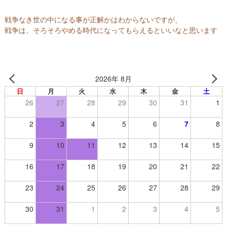
ー
ヴ
戦争なき世の中になる事が正解かはわからないですが、
戦争は、そろそろやめる時代になってもらえるといいなと思います
【
群
馬
県
2026年 8月
高
日
月
火
水
木
金
土
崎
26
27
28
29
30
31
1
市
】
2
3
4
5
6
7
8
9
10
11
12
13
14
15
16
17
18
19
20
21
22
23
24
25
26
27
28
29
30
31
1
2
3
4
5