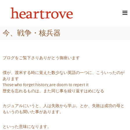
コ
頭
あ
ン
な
テ
皮
た
ン
・
の
ツ
髪
髪
今、戦争・核兵器
へ
に
質
ス
ツ
を
ヤ
キ
改
と
ッ
潤
善
プ
ブログをご覧下さりありがとう御座います
い
す
が
る
よ
僕が、渡米する時に覚えた数少ない英語の一つに、こういったのが
み
美
あります
が
Those who forget history,are doom to repert it
容
え
歴史を忘れるものは、また同じ事を繰り返すはめになる
室
る
｜
カジュアルにいうと、人は失敗から学ぶ。とか、失敗は成功の母と
ハ
もいうのも聞いた事があります。
ー
ト
といった意味になります。
ロ