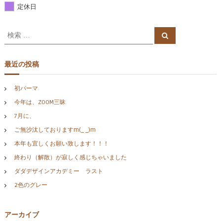
定休日
検
検
索
索
対
象
最近の投稿
:
初パーマ
今年は、ZOOM三昧
7月に、
ご無沙汰しておりますm(_ _)m
本年も宜しくお願い致します！！！
終わり（解散）が寂しく感じちゃいました
ダダデザインアカデミー ラスト
2色のグレー
アーカイブ